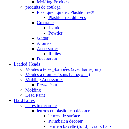
Molding Products
produits de coulage
Plastique liquide : Plastileurre®
Plastileurre additives
Colorants
Liquid
Powder
Glitter
Aromas
Accessories
Rattles
Decoration
Leaded Heads
Moules a tetes plombées (avec hameçon )
Moules a plombs ( sans hameçons )
Molding Accessories
Presse étau
Molding
Lead Paint
Hard Lures
Lures to decorate
leurres en plastique a décorer
leurres de surface
swimbait a decorer
leurre a bavette (fond) , crank baits